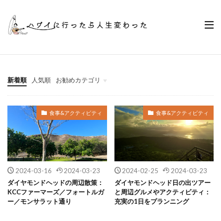
新着順
人気順
お勧めカテゴリ
ハワイ旅行のモデルプラン
出発準備
食事&アクティビティ
ハワイの移動手段
ハワイフードレシピ
食事&アクティビティ
食事&アクティビティ
2024-03-16
2024-03-23
2024-02-25
2024-03-23
ダイヤモンドヘッドの周辺散策：
ダイヤモンドヘッド日の出ツアー
KCCファーマーズ／フォートルガ
と周辺グルメやアクティビティ：
ー／モンサラット通り
充実の1日をプランニング