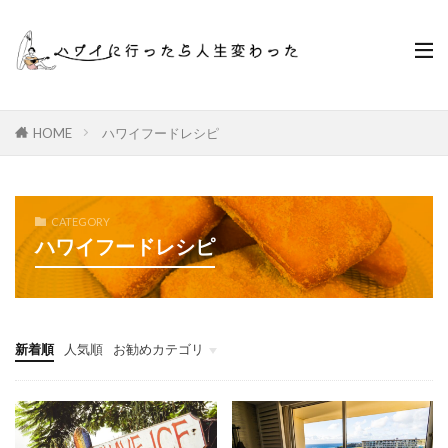
HOME
ハワイフードレシピ
CATEGORY
ハワイフードレシピ
新着順
人気順
お勧めカテゴリ
ハワイ旅行のモデルプラン
出発準備
食事&アクティビティ
ハワイの移動手段
ハワイフードレシピ