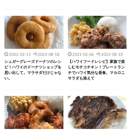
2022-03-13
2023-08-18
2022-02-06
2023-08-18
シュガーグレーズドーナツのレシ
【ハワイフードレシピ】家族で楽
ピ！ハワイのドーナツショップを
しむモチコチキン！プレートラン
思い出して。マラサダだけじゃな
チでハワイ気分な昼食。マカロニ
い。
サラダも添えて