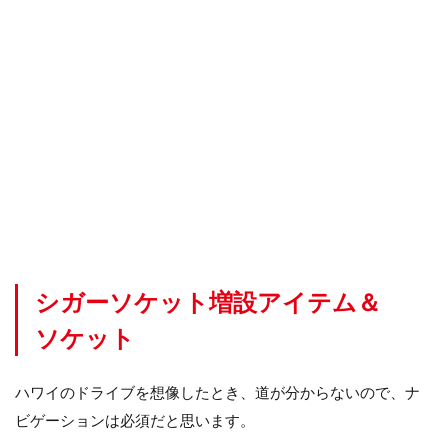
設
ア
イ
テ
ム
＆
ソ
ケ
ッ
ト
2
ド
ラ
イ
シガーソケット増設アイテム＆
ブ
レ
ソケット
コ
ー
ダ
ハワイのドライブを想像したとき、道が分からないので、ナ
ー
ビゲーションは必須だと思います。
2.1
おわ