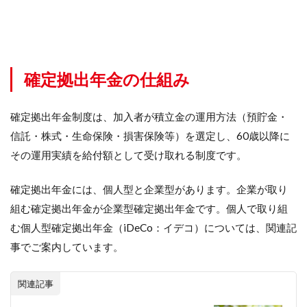
1.2
確定
拠出
とは
確定拠出年金の仕組み
1.3
企業
型確
確定拠出年金制度は、加入者が積立金の運用方法（預貯金・
定拠
信託・株式・生命保険・損害保険等）を選定し、60歳以降に
出年
金の
その運用実績を給付額として受け取れる制度です。
目的
は？
確定拠出年金には、個人型と企業型があります。企業が取り
1.4
組む確定拠出年金が企業型確定拠出年金です。個人で取り組
企業
む個人型確定拠出年金（iDeCo：イデコ）については、関連記
DBと
企業
事でご案内しています。
DC
2
関連記事
企業
DC