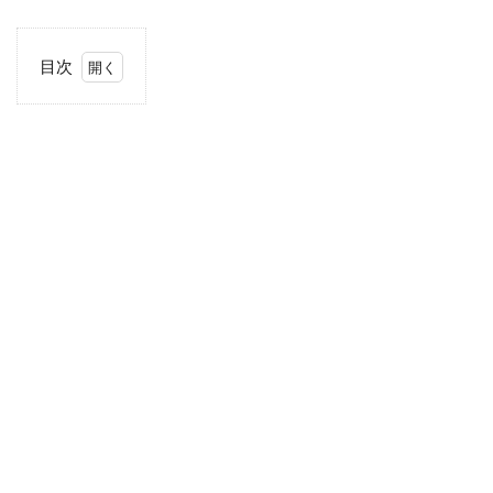
目次
1
確
定
拠
出
年
金
の
仕
組
み
1.1
年金
って
そも
そも
何の
こ
と？