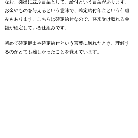
なお、拠出に並ぶ言葉として、給付という言葉があります。
8
確
お金やものを与えるという意味で、確定給付年金という仕組
定
みもあります。こちらは確定給付なので、将来受け取れる金
拠
出
額が確定している仕組みです。
年
金
初めて確定拠出や確定給付という言葉に触れたとき、理解す
の
経
るのがとても難しかったことを覚えています。
験
を
投
資
信
託
へ
9
今
の
生
活
を
ち