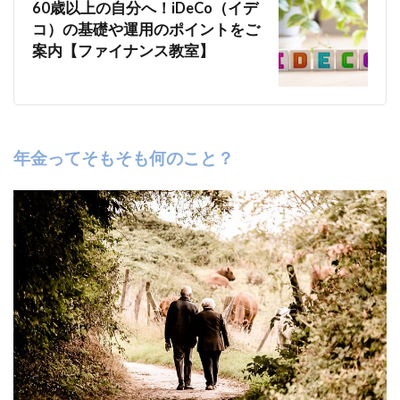
60歳以上の自分へ！iDeCo（イデ
のメ
コ）の基礎や運用のポイントをご
リッ
案内【ファイナンス教室】
ト・
デメ
リッ
ト
2.1
企業
年金ってそもそも何のこと？
型確
定拠
出年
金
（企
業
DC）
のメ
リッ
ト
2.2
企業
型確