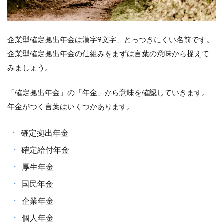
定拠
出年
金
（企
企業型確定拠出年金は漢字9文字、とっつきにくい名前です。
業
DC）
企業型確定拠出年金の仕組みをまずは言葉の意味から捉えて
のデ
みましょう。
メリ
ット
「確定拠出年金」の「年金」から意味を確認していきます。
3
口
年金がつく言葉はいくつかあります。
座
管
・
確定拠出年金
理
費
・
確定給付年金
用
・
厚生年金
4
マ
・
国民年金
ッ
・
チ
企業年金
ン
・
個人年金
グ