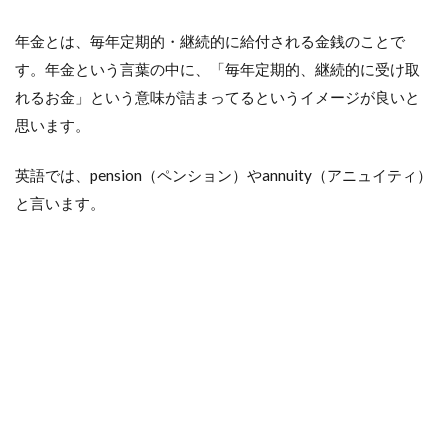
拠
出
年金とは、毎年定期的・継続的に給付される金銭のことで
制
度
す。年金という言葉の中に、「毎年定期的、継続的に受け取
れるお金」という意味が詰まってるというイメージが良いと
5
会
思います。
社
の
英語では、pension（ペンション）やannuity（アニュイティ）
福
利
と言います。
厚
生
6
掛
金
の
運
用
は
ご
自
身