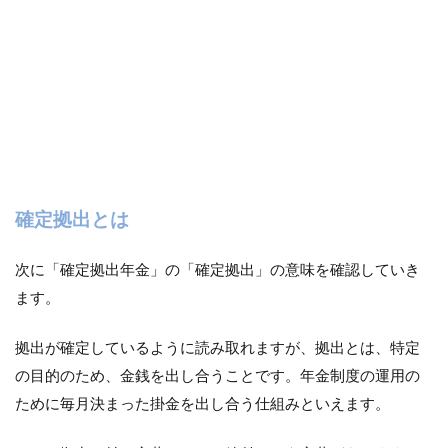
で
7
投
資
信
託
に
か
か
る
確定拠出とは
費
用
次に「確定拠出年金」の「確定拠出」の意味を確認していき
7.1
信託
ます。
報酬
7.2
拠出が確定しているように読み取れますが、拠出とは、特定
信託
の目的のため、金銭を出し合うことです。年金制度の運用の
財産
ために毎月決まった掛金を出し合う仕組みといえます。
留保
額