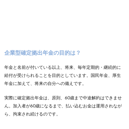
ょ
っ
ぴ
り
豊
か
に
す
る
企業型確定拠出年金の目的は？
た
め
に
年金と名前が付いている以上、将来、毎年定期的・継続的に
10
給付が受けられることを目的としています。国民年金、厚生
おわ
年金に加えて、将来の自分への備えです。
りに
実際に確定拠出年金は、原則、60歳まで中途解約はできませ
ん。加入者が60歳になるまで、払い込むお金は運用されなが
ら、拘束され続けるのです。