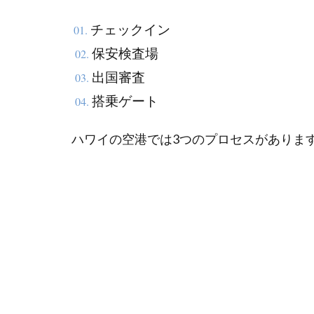
イの
チェックイン
01.
空港
での
保安検査場
02.
プロ
出国審査
03.
セス
搭乗ゲート
04.
2
日
ハワイの空港では3つのプロセスがありま
本
の
空
港
到
着
2.1
チェ
ック
イン
&荷