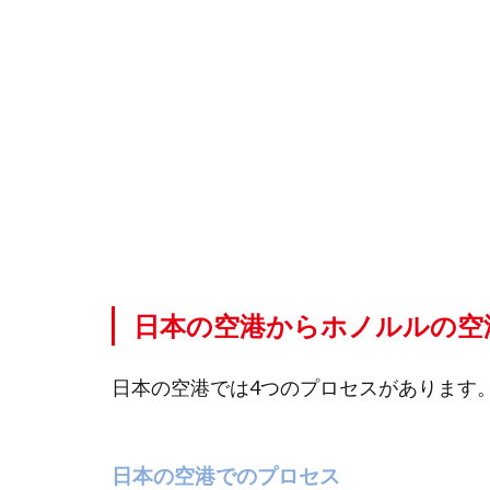
ノル
ルの
空港
（行
き）
まで
のプ
ロセ
ス
1.1
日本
日本の空港からホノルルの空
の空
港で
のプ
日本の空港では4つのプロセスがあります
ロセ
ス
1.2
日本の空港でのプロセス
ハワ