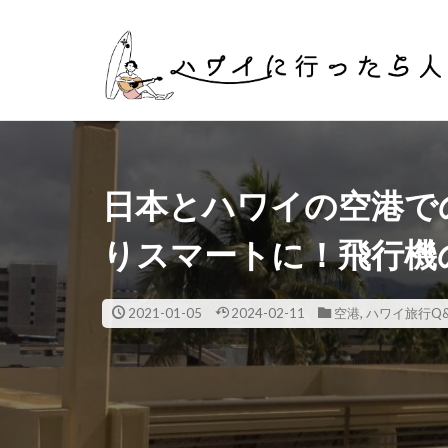
タグ
マイル
英
日本とハワイの空港で
りスマートに！飛行機
2021-01-05
2024-02-11
空港
,
ハワイ旅行Q&