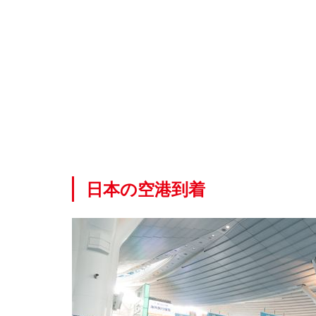
ル
ル
の
空
港
到
着
3.1
入国審査
（immigration）
3.2
荷物
日本の空港到着
受け取り
（Baggage
Claim）
3.3
税関
（Customs）
（税関職員と
のやり取り）