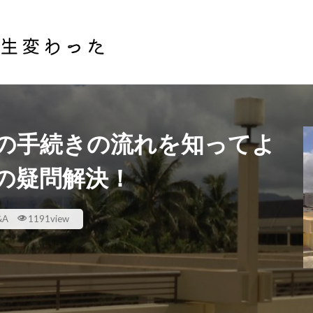
会話
節約術
投資
株式投資
不動産投資
検索
の手続きの流れを知ってよ
の疑問解決！
A
1191view