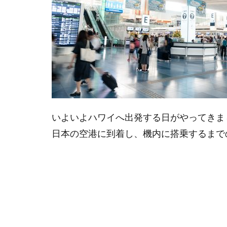
3.4
出
口
（Exit）
4
お
す
す
め
な
いよいよハワイへ出発する日がやってきま
航
日本の空港に到着し、機内に搭乗するまで
空
券
の
購
入
方
法
5