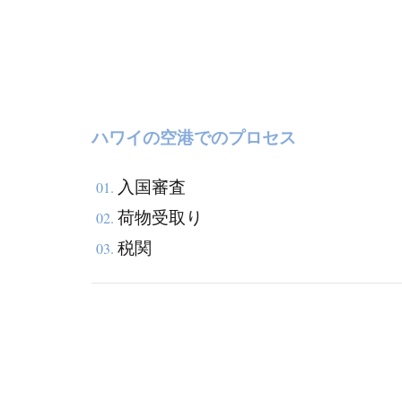
物預
け入
れ
2.2
保安
ハワイの空港でのプロセス
検査
2.3
入国審査
01.
出国
荷物受取り
審査
02.
税関
03.
2.4
搭乗
ゲー
ト
3
ホ
ノ