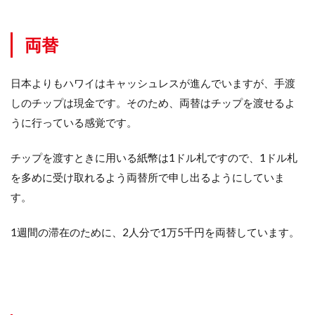
お
札
両替
4
お
わ
り
日本よりもハワイはキャッシュレスが進んでいますが、手渡
に
しのチップは現金です。そのため、両替はチップを渡せるよ
うに行っている感覚です。
チップを渡すときに用いる紙幣は1ドル札ですので、1ドル札
を多めに受け取れるよう両替所で申し出るようにしていま
す。
1週間の滞在のために、2人分で1万5千円を両替しています。