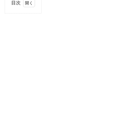
目次
1
両
替
2
ポ
ケ
ッ
ト
チ
ェ
ン
ジ
3
く
し
ゃ
く
し
ゃ
の