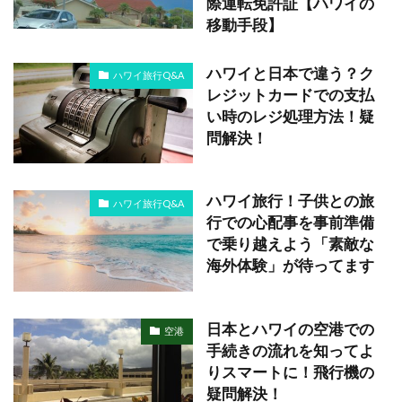
際運転免許証【ハワイの
移動手段】
ハワイと日本で違う？ク
ハワイ旅行Q&A
レジットカードでの支払
い時のレジ処理方法！疑
問解決！
ハワイ旅行！子供との旅
ハワイ旅行Q&A
行での心配事を事前準備
で乗り越えよう「素敵な
海外体験」が待ってます
日本とハワイの空港での
空港
手続きの流れを知ってよ
りスマートに！飛行機の
疑問解決！