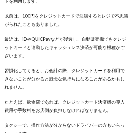
ドを利用します。
が重
要な
以前は、100円をクレジットカードで決済するとレジで不思議
の
か？
がられたこともありました。
5.2
有効
最近は、iDやQUICPayなどが浸透し、自動販売機でもクレジ
期限
ットカードと連動したキャッシュレス決済が可能な機種がご
を延
ばす
ざいます。
方法
習慣化してくると、お会計の際、クレジットカードを利用で
6
ANA
きないことが分かると残念な気持ちになることがあるかもし
クレ
れません。
ジッ
トカ
ード
たとえば、飲食店であれば、クレジットカード決済機の導入
の種
費用や手数料をお店側が負担しなければなりません。
類決
定
タクシーで、操作方法が分からないドライバーの方もいらっ
6.1
ANA