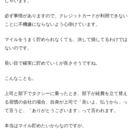
しゃいます。
VISA
ワイ
必ず事情がありますので、クレジットカードが利用できない
ドゴ
ール
ことに不機嫌にならないよう心掛けています。
ドカ
ード
マイルをうまく貯められなくても、決して損してるわけでは
を利
用し
ないのです。
てい
る理
長い目で確実に貯めていくが良さそうですね。
由
6.2
こんなことも。
ファ
ミリ
ー利
上司と部下でタクシーに乗ったとき、部下が経費を立て替え
用に
る習慣の会社の場合、自身が上司で「良いよ、払うから」っ
つい
て
て言うと、「ありがとうございます」って言われます。
6.3
本当はマイル貯めたいからなのですが。
実は
狙っ