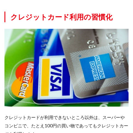
高い
サー
クレジットカード利用の習慣化
ビス
の利
用
5
マイ
ル
（ま
たは
ポイ
ン
ト）
の有
効期
限に
つい
て
5.1
クレジットカードが利用できないところ以外は、スーパーや
なぜ
コンビニで、たとえ100円の買い物であってもクレジットカー
有効
期限