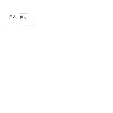
目次
1
ANA
を選
んだ
理由
2
ク
レ
ジ
ッ
ト
カ
ー
ド
利
用
の
習