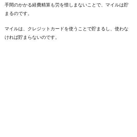
てい
手間のかかる経費精算も労を惜しまないことで、マイルは貯
ま
す。
まるのです。
SPG
アメ
マイルは、クレジットカードを使うことで貯まるし、使わな
ック
ス
ければ貯まらないのです。
7
お
わ
り
に