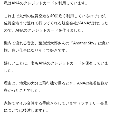
年会
私はANAのクレジットカードを利用しています。
費を
多く
これまで九州の佐賀空港を40回近く利用しているのですが、
支払
うこ
佐賀空港まで連れて行ってくれる航空会社がANAだけだった
と
ので、ANAのクレジットカードを作りました。
4.2
マイ
機内で流れる音楽、葉加瀬太郎さんの「Another Sky」は良い
ルへ
旅、良い仕事になりそうで好きです。
の還
元率
を高
嬉しいことに、妻もANAのクレジットカードを保有していま
くす
した。
る仕
組み
を利
理由は、地元の大分に飛行機で帰るとき、ANAの発着便数が
用す
るこ
多かったことでした。
と
家族でマイル合算する手続きをしています（ファミリー会員
4.3
還元
については後述します）。
率の