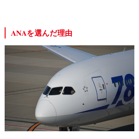
慣
化
3
マ
ANAを選んだ理由
イ
ル
の
貯
め
方
コ
ツ
4
還
元
率
に
つ
い
て
4.1