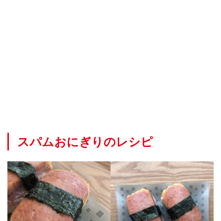
シ
ピ
1.1
材料:
8個分
1.2
作り
方
1.2.1
Step1.
材料の
準備
スパムおにぎりのレシピ
1.2.2
Step2.
具材の
準備
1.2.3
Step3.
にぎり
ます