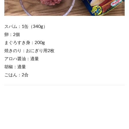
スパム：1缶（340g）
卵：2個
まぐろすき身：200g
焼きのり：おにぎり用2枚
アロハ醤油：適量
胡椒：適量
ごはん：2合