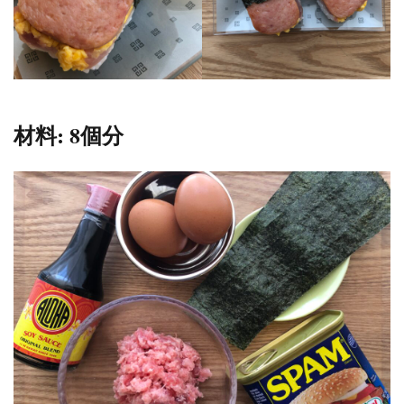
1.2.4
Step4.
仕上げ
2
お
材料: 8個分
わ
り
に