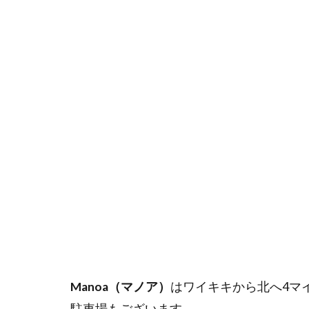
の
話
4
Manoa（マ
ノア）の街
5
お
わ
り
に
Manoa（マノア）
はワイキキから北へ4マ
駐車場もございます。