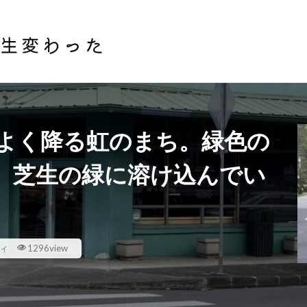
会話
節約術
投資
株式投資
不動産投資
検索
よく降る虹のまち。緑色の
、芝生の緑に溶け込んでい
ィ
1296view