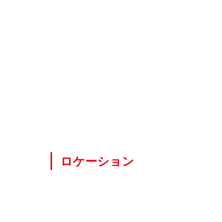
ー
シ
ョ
ン
2
ス
タ
バ
の
店
内
3
ス
ロケーション
タ
バ
の
建
物