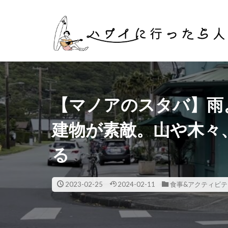
タグ
マイル
英
【マノアのスタバ】雨
建物が素敵。山や木々
る
2023-02-25
2024-02-11
食事&アクティビテ