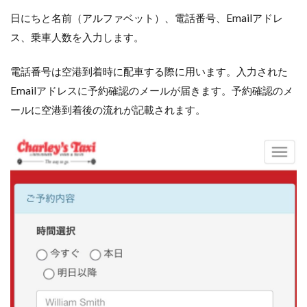
日にちと名前（アルファベット）、電話番号、Emailアドレ
2
ホ
ス、乗車人数を入力します。
テ
ル
電話番号は空港到着時に配車する際に用います。入力された
か
ら
Emailアドレスに予約確認のメールが届きます。予約確認のメ
空
ールに空港到着後の流れが記載されます。
港
へ
の
移
動
に
チ
ャ
ー
リ
ー
ズ
タ
ク
シ