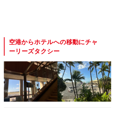
リ
ー
ズ
タ
ク
シ
ー
空港からホテルへの移動にチャ
1.1
日本
ーリーズタクシー
での
予約
の仕
方
1.2
空港
到着
後に
配車
が必
要
1.3