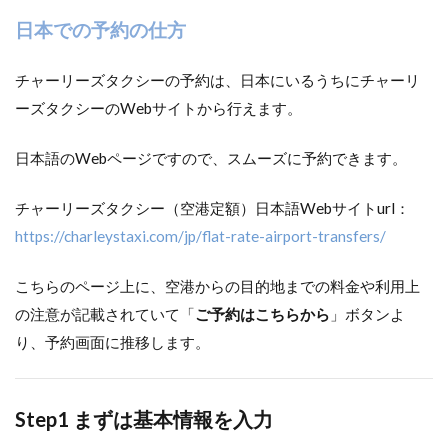
空港
日本での予約の仕方
での
待ち
合わ
チャーリーズタクシーの予約は、日本にいるうちにチャーリ
せ場
所
ーズタクシーのWebサイトから行えます。
（国
際線
日本語のWebページですので、スムーズに予約できます。
到着
の場
合）
チャーリーズタクシー（空港定額）日本語Webサイトurl：
1.4
https://charleystaxi.com/jp/flat-rate-airport-transfers/
ホテ
ルへ
こちらのページ上に、空港からの目的地までの料金や利用上
向け
て出
の注意が記載されていて「
ご予約はこちらから
」ボタンよ
発
り、予約画面に推移します。
1.5
料金
の支
Step1 まずは基本情報を入力
払い
方法