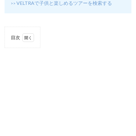
VELTRAで子供と楽しめるツアーを検索する
>>
目次
1
空
港
か
ら
ホ
テ
ル
へ
の
移
動
に
チ
ャ
ー