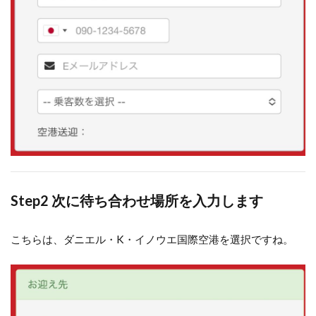
ー
3
チャー
リーズタク
シー
（Charley’s
Taxi）
4
お
わ
り
に
Step2 次に待ち合わせ場所を入力します
こちらは、ダニエル・K・イノウエ国際空港を選択ですね。