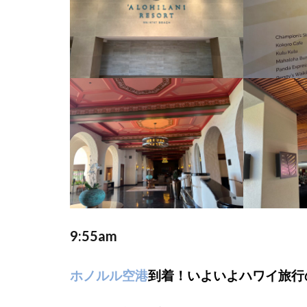
を思
いっ
きり
楽し
ん
で！
1.4
Day4
念願
のパ
ラセ
イリ
ン
グ！
午後
9:55am
はホ
テル
ホノルル空港
到着！いよいよハワイ旅行
でゆ
っく