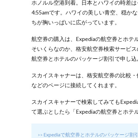
ホノルル空港到着。日本とハワイの時差は−1
りと
4:55amです。ハワイの美しい青空、穏
1.5
Day5
ちが胸いっぱいに広がっています。
最終
日！
航空券の購入は、Expediaの航空券と
朝散
そいくらなのか、格安航空券検索サービスの
歩と
朝
航空券とホテルのパッケージ割引で申し込
食。
荷造
スカイスキャナーは、格安航空券の比較・仲介
りと
などのページに接続してくれます。
ホテ
ル出
発
スカイスキャナーで検索してみてもExpe
2
て選ぶとしたら「Expediaの航空券とホ
お
わ
り
Expediaで航空券とホテルのパッケージ割
>>