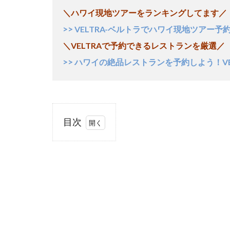
＼ハワイ現地ツアーをランキングしてます／
>>
VELTRA-ベルトラでハワイ現地ツアー予約
＼VELTRAで予約できるレストランを厳選／
>>
ハワイの絶品レストランを予約しよう！VE
目次
1
Itinerary
1.1
Day1 初
日はワ
イキキ
散策と