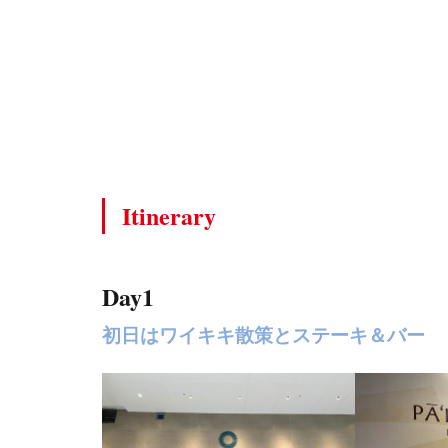
ステー
キ＆バ
ー
1.2
Day2
優雅
な朝
食と
レン
Itinerary
タカ
ーで
ドラ
Day1
イブ
初日はワイキキ散策とステーキ＆バー
1.3
Day3
ショ
ッピ
ング