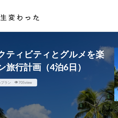
会話
節約術
投資
株式投資
不動産投資
検索
クティビティとグルメを楽
ン旅行計画（4泊6日）
ルプラン
705view